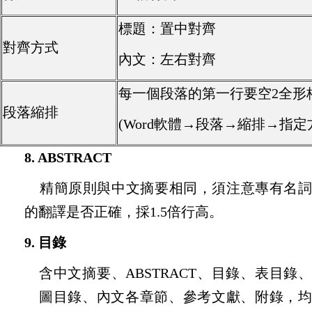
標題：置中對齊
對齊方式
內文：左右對齊
每一個段落的第一行要空2全形
段落縮排
(Word軟體→段落→縮排→指
8. ABSTRACT
精簡原則與中文摘要相同，須注意專有名詞
的翻譯是否正確，採
1.5
倍行高。
9.
目錄
含中文摘要、
ABSTRACT
、目錄、表目錄
圖目錄、內文各章節、參考文獻、
附錄，均