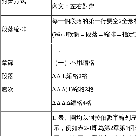
對齊方式
內文：左右對齊
每一個段落的第一行要空2全形
段落縮排
(Word軟體→段落→縮排→指
一、
章節
（一）不用縮格
段落
Δ Δ 1.縮格2格
層次
Δ Δ Δ(1)縮格3格
Δ Δ Δ Δ縮格4格
1. 表、圖均以阿拉伯數字編
示，例如表2-1即為第2章第