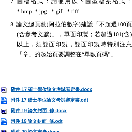
7.
圖檔格式：請使用以下圖型檔案格式
*.bmp *.jpg *.gif *.tiff
8.
論文總頁數
(
阿拉伯數字
)
建議「不超過
100
(
含參考文獻
)
」，單面印製；若超過
101(
含
以上，須雙面印製，雙面印製時特別注意
「章」的起始頁要調整在“單數頁碼”。
附件 17 碩士學位論文考試審定書.docx
附件 17 碩士學位論文考試審定書.odt
附件 19 論文封面_修.docx
附件 19 論文封面_修.odt
附件 20 論文書脊.docx