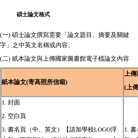
碩士論文格式
(
一
)
碩士論文撰寫需要
「
論文題目、摘要及關鍵
字
」之
中英文名稱或內容。
(
二
)
紙本論文與上傳國家圖書館電子檔論文內容
上傳
紙本論文(寄高照所信箱)
(上
1. 封面
2. 空白頁
3. 書名頁（中、英文）【請加學校LOGO浮
1.