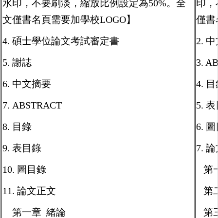
水印，不要刷淡，縮放比例設定為50%。全
印，
文僅書名頁需要加學校LOGO】
僅書
4. 碩士學位論文考試審定書
2. 
5. 謝誌
3. A
6. 中文摘要
4. 
7. ABSTRACT
5. 
8. 目錄
6. 
9. 表目錄
7. 
10. 圖目錄
第一
11. 論文正文
第二
第一章 緒論
第三