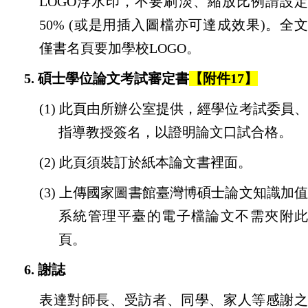
LOGO
浮水印，不要刷淡、縮放比例請設定
50% (
或是用插入圖檔亦可達成效果
)
。全
僅書名頁要加學校
LOGO
。
5.
碩士學位論文考試審定書
【附件17
】
(1)
此頁由所辦公室提供，經學位考試委員
指導教授簽名，以證明論文口試合格。
(2)
此頁須裝訂於紙本論文書裡面。
(3)
上傳國家圖書館臺灣博碩士論文知識加
系統管理平臺的電子檔論文不需夾附此
頁。
6.
謝誌
表達對師長、受訪者、同學、家人等感謝之