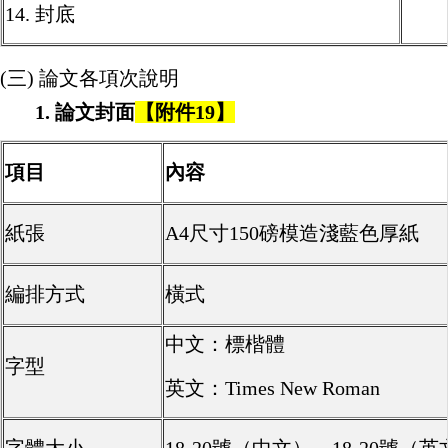
14. 封底
(
三
)
論文各項次說明
1.
論文封面
【附件19
】
項目
內容
紙張
A4尺寸150磅模造淺藍色厚紙
編排方式
橫式
中文：標楷體
字型
英文：Times New Roman