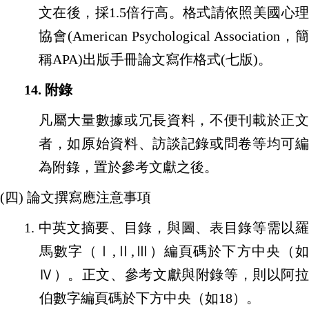
文在後，採
1.5
倍行高。格式請依照美國心
協會
(American Psychological Association
，簡
稱
APA)
出版手冊論文寫作格式
(
七版
)
。
14.
附錄
凡屬大量數據或冗長資料，不便刊載於正文
者，如原始資料、訪談記錄或問卷等均可編
為附錄，置於參考文獻之後。
(
四
)
論文撰寫應注意事項
1.
中英文摘要、目錄，與圖、表目錄等需以
馬數字（Ⅰ
,
Ⅱ
,
Ⅲ）編頁碼於下方中央（
Ⅳ）。正文、參考文獻與附錄等，則以阿拉
伯數字編頁碼於下方中央（如
18
）。