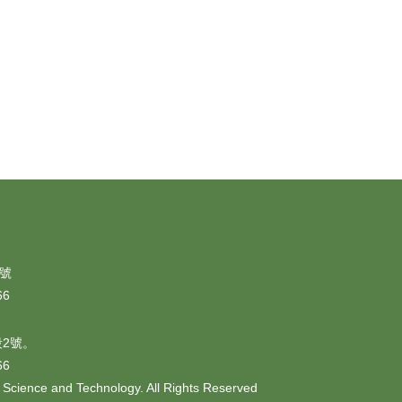
1號
66
段2號。
66
 Science and Technology. All Rights Reserved