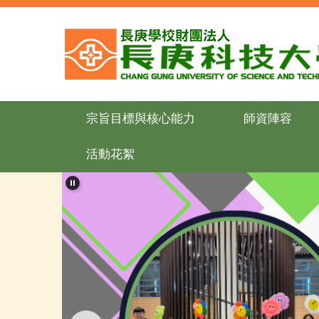
跳
到
主
要
內
容
區
宗旨目標與核心能力
師資陣容
活動花絮