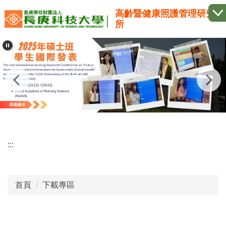
跳
高齡暨健康照護管理研究
到
所
主
要
內
容
區
:::
首頁
下載專區