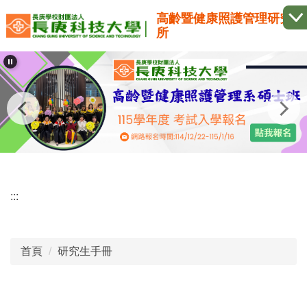
跳
高齡暨健康照護管理研究
到
所
主
要
內
容
區
:::
首頁
研究生手冊