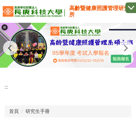
跳
高齡暨健康照護管理研究
到
所
主
要
內
容
區
:::
首頁
研究生手冊