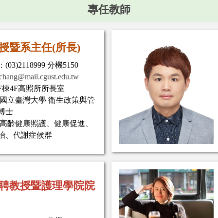
專任教師
教授暨系主任(所長)
03)2118999 分機5150
chang@mail.cgust.edu.tw
F棟4F高照所所長室
:國立臺灣大學 衛生政策與管
博士
:高齡健康照護、健康促進、
治、代謝症候群
 特聘教授暨護理學院院