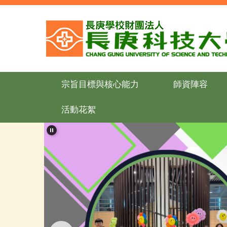
跳
到
主
要
內
容
區
宗旨目標與核心能力
師資陣容
活動花絮