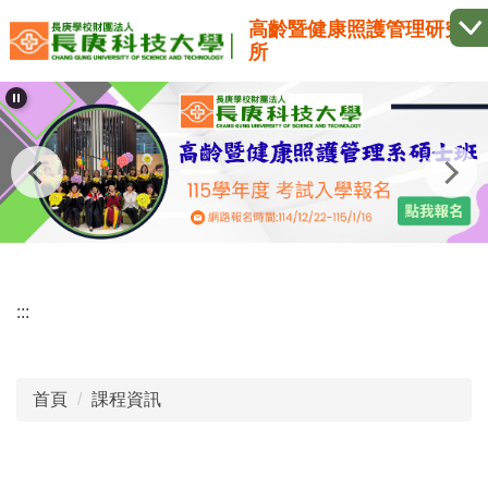
跳
高齡暨健康照護管理研究
到
所
主
要
內
容
區
:::
首頁
課程資訊