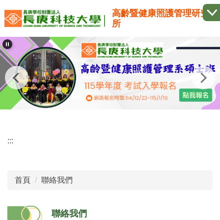
跳
高齡暨健康照護管理研究
到
所
主
要
內
容
區
:::
首頁
聯絡我們
聯絡我們