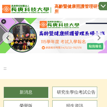
跳
高齡暨健康照護管理研究
到
所
主
要
內
容
區
:::
新消息
研究生學位考試公告
榮譽版
招生資訊