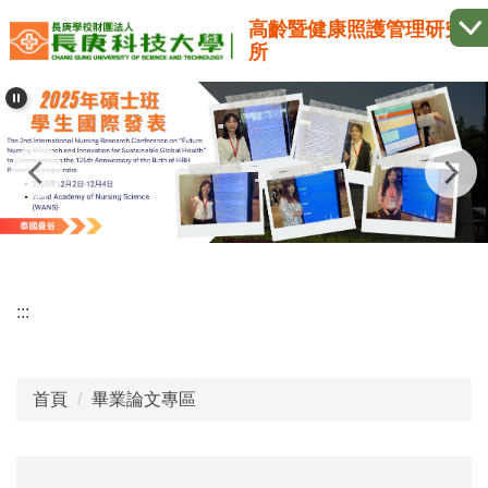
跳
高齡暨健康照護管理研究
到
所
主
要
內
容
區
:::
首頁
畢業論文專區