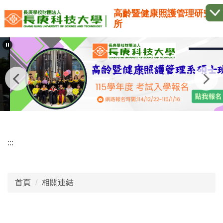
跳
高齡暨健康照護管理研究
到
所
主
要
內
容
區
:::
首頁
相關連結