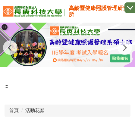
跳
高齡暨健康照護管理研究
到
所
主
要
內
容
區
:::
首頁
活動花絮