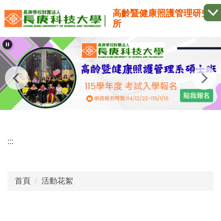
跳
高齡暨健康照護管理研究
到
所
主
要
內
容
區
:::
首頁
活動花絮