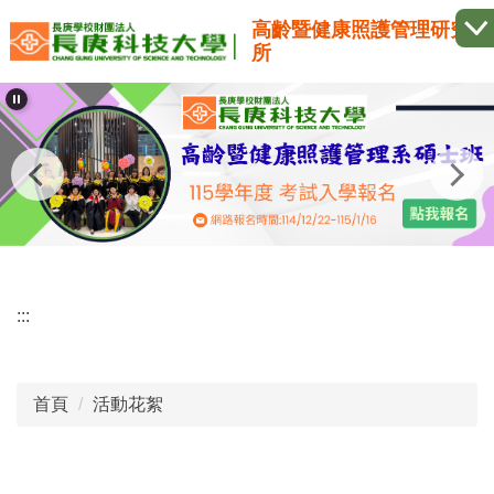
跳
高齡暨健康照護管理研究
到
所
主
要
內
容
區
:::
首頁
活動花絮