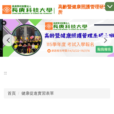
跳
高齡暨健康照護管理研究
到
所
主
要
內
容
區
:::
首頁
健康促進實習表單