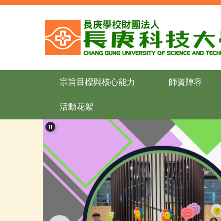
跳
到
主
要
內
容
區
宗旨目標與核心能力
師資陣容
活動花絮