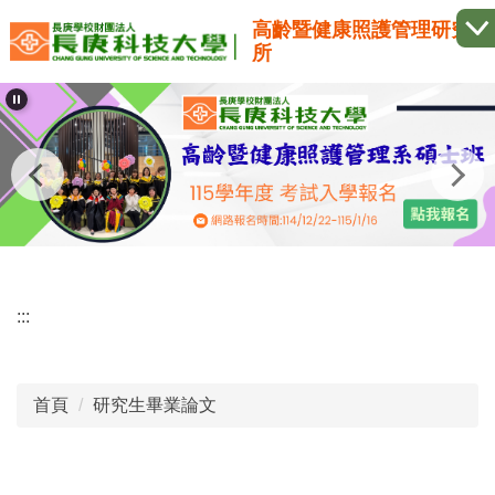
跳
高齡暨健康照護管理研究
到
所
主
要
內
容
區
:::
首頁
研究生畢業論文