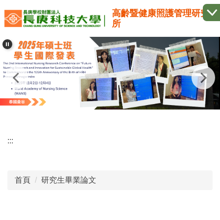
跳
高齡暨健康照護管理研究
到
所
主
要
內
容
區
:::
首頁
研究生畢業論文