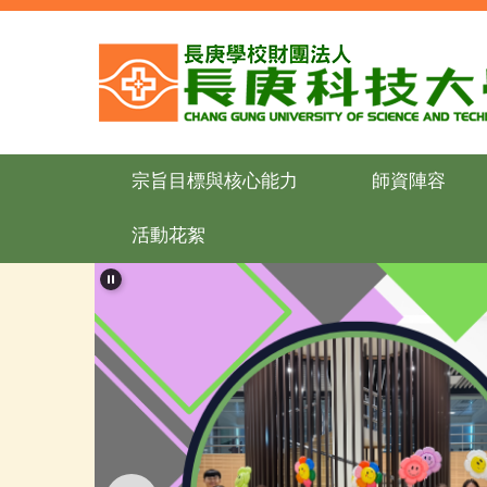
跳
到
主
要
內
容
區
宗旨目標與核心能力
師資陣容
活動花絮