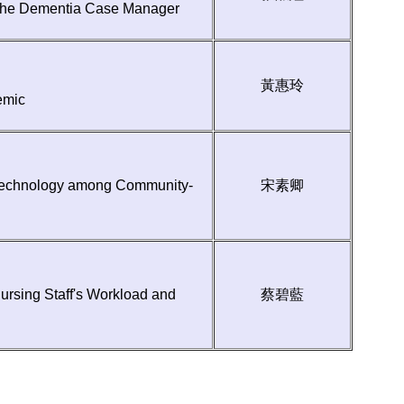
f the Dementia Case Manager
黃惠玲
emic
le Technology among Community-
宋素卿
ursing Staff's Workload and
蔡碧藍