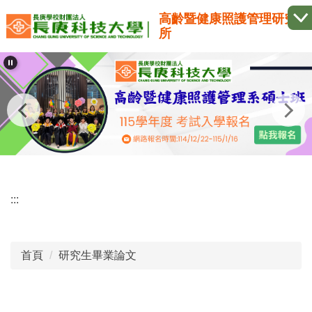
跳
高齡暨健康照護管理研究
到
所
主
要
內
容
區
:::
首頁
研究生畢業論文